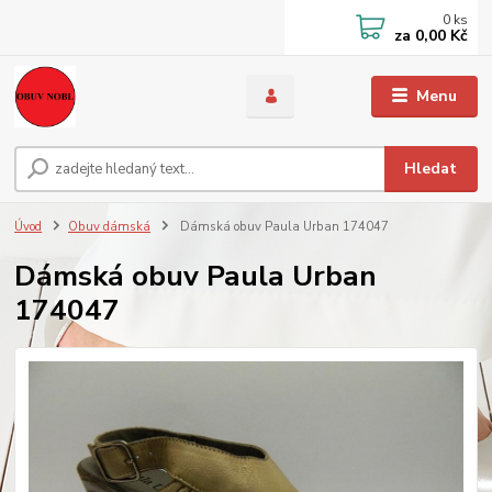
0
ks
za
0,00 Kč
Menu
Hledat
Úvod
Obuv dámská
Dámská obuv Paula Urban 174047
Dámská obuv Paula Urban
174047