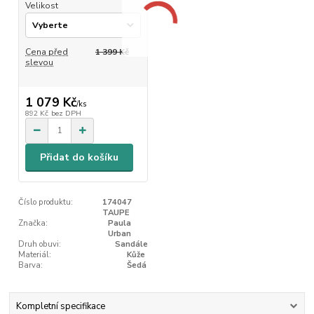
Velikost
Cena před
1 399 Kč
slevou
1 079 Kč
/
ks
892 Kč
bez DPH
Přidat do košíku
Číslo produktu:
174047
TAUPE
Značka:
Paula
Urban
Druh obuvi:
Sandále
Materiál:
Kůže
Barva:
Šedá
Kompletní specifikace