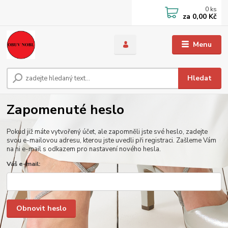
0
ks
za
0,00 Kč
Menu
Hledat
Zapomenuté heslo
Pokud již máte vytvořený účet, ale zapomněli jste své heslo, zadejte
svou e-mailovou adresu, kterou jste uvedli při registraci. Zašleme Vám
na ni e-mail s odkazem pro nastavení nového hesla.
Váš e-mail:
Obnovit heslo