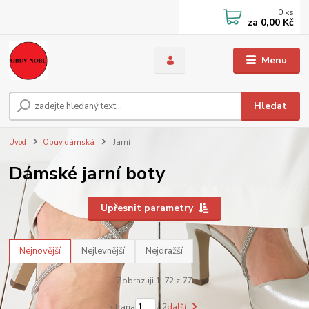
0
ks
za
0,00 Kč
Menu
Hledat
Úvod
Obuv dámská
Jarní
Dámské jarní boty
Upřesnit parametry
Nejnovější
Nejlevnější
Nejdražší
Zobrazuji 1-72 z 77
strana
z 2
další