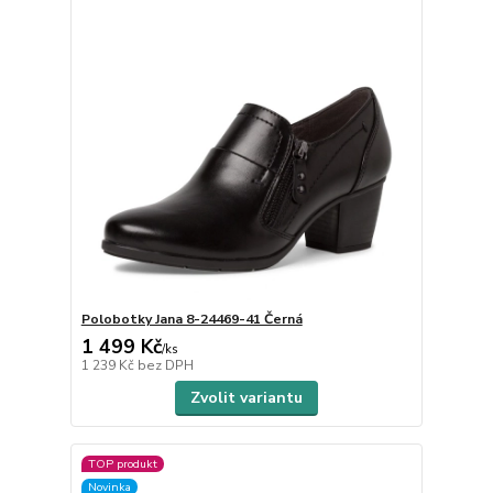
Polobotky Jana 8-24469-41 Černá
1 499 Kč
/
ks
1 239 Kč
bez DPH
Zvolit variantu
TOP produkt
Novinka