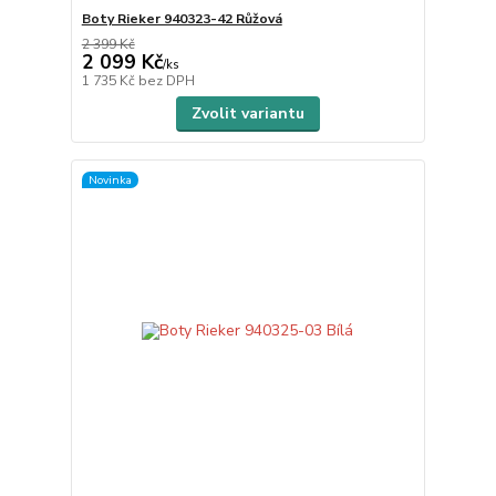
Boty Rieker 940323-42 Růžová
2 399 Kč
2 099 Kč
/
ks
1 735 Kč
bez DPH
Zvolit variantu
Novinka