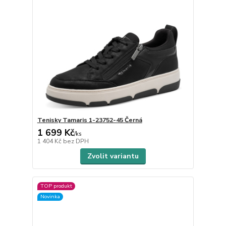
Tenisky Tamaris 1-23752-45 Černá
1 699 Kč
/
ks
1 404 Kč
bez DPH
Zvolit variantu
TOP produkt
Novinka