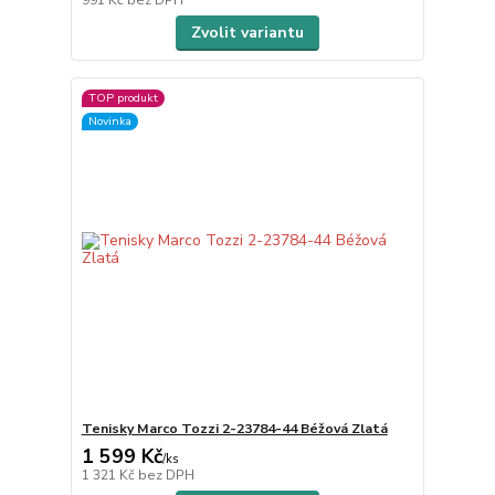
Zvolit variantu
TOP produkt
Novinka
Tenisky Marco Tozzi 2-23784-44 Béžová Zlatá
1 599 Kč
/
ks
1 321 Kč
bez DPH