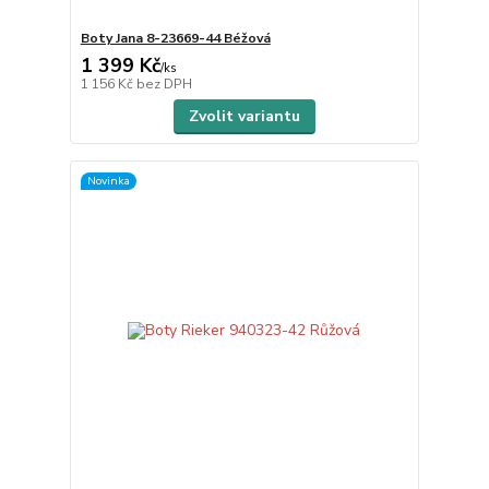
Boty Jana 8-23669-44 Béžová
1 399 Kč
/
ks
1 156 Kč
bez DPH
Zvolit variantu
Novinka