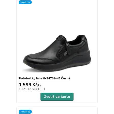
Novinka
Polobotky Jana 8-24761-45 Černá
1 599 Kč
/
ks
1 321 Kč
bez DPH
Zvolit variantu
Novinka