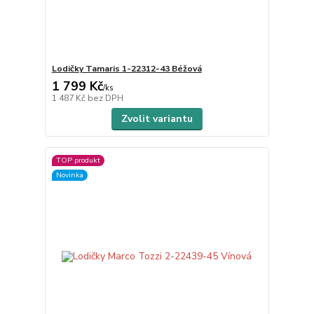
Lodičky Tamaris 1-22312-43 Béžová
1 799 Kč
/
ks
1 487 Kč
bez DPH
Zvolit variantu
TOP produkt
Novinka