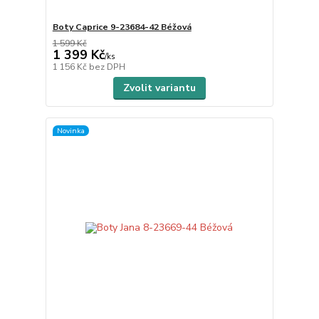
Boty Caprice 9-23684-42 Béžová
1 599 Kč
1 399 Kč
/
ks
1 156 Kč
bez DPH
Zvolit variantu
Novinka