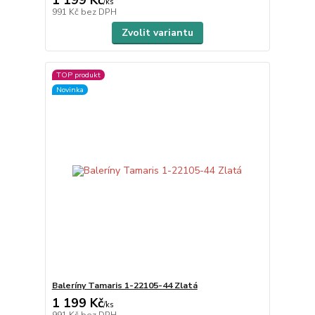
1 199 Kč
/
ks
991 Kč
bez DPH
Zvolit variantu
TOP produkt
Novinka
Baleríny Tamaris 1-22105-44 Zlatá
1 199 Kč
/
ks
991 Kč
bez DPH