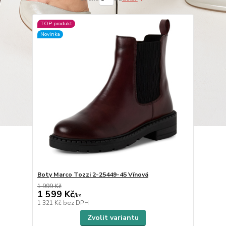
TOP produkt
Novinka
Boty Marco Tozzi 2-25449-45 Vínová
1 999 Kč
1 599 Kč
/
ks
1 321 Kč
bez DPH
Zvolit variantu