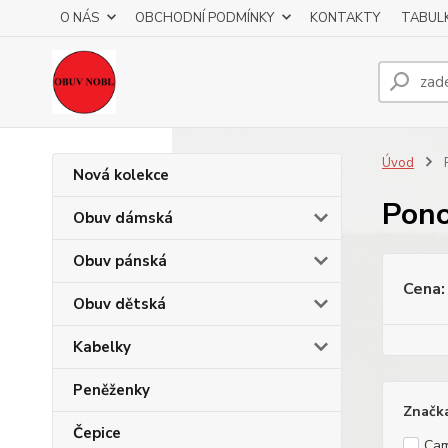
O NÁS
OBCHODNÍ PODMÍNKY
KONTAKTY
TABULK
Úvod
P
Nová kolekce
Pon
Obuv dámská
Obuv pánská
Cena:
Obuv dětská
Kabelky
Peněženky
Značk
Čepice
Cam