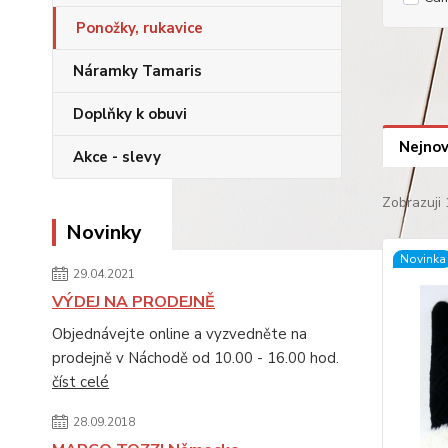
Ponožky, rukavice
Náramky Tamaris
Doplňky k obuvi
Nejnov
Akce - slevy
Zobrazuji 
Novinky
Novinka
29.04.2021
VÝDEJ NA PRODEJNĚ
Objednávejte online a vyzvedněte na
prodejně v Náchodě od 10.00 - 16.00 hod.
číst celé
28.09.2018