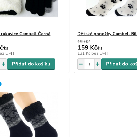
rukavice Cambell Černá
Dětské ponožky Cambell Bíl
199 Kč
č
159 Kč
/
ks
/
ks
ez DPH
131 Kč
bez DPH
Přidat do košíku
Přidat do ko