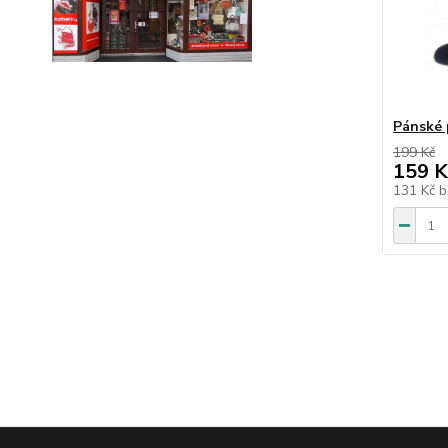
Pánské 
199 Kč
159 K
131 Kč
b