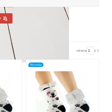
y
strana
z 1
Novinka