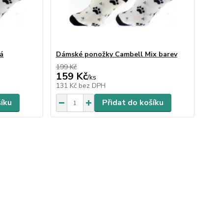
á
Dámské ponožky Cambell Mix barev
199 Kč
159 Kč
/
ks
131 Kč
bez DPH
šíku
Přidat do košíku