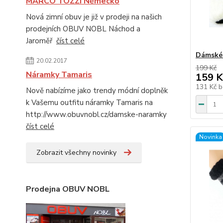
MARCO TOZZI Německo
Nová zimní obuv je již v prodeji na našich
prodejních OBUV NOBL Náchod a
Jaroměř
číst celé
Dámské 
20.02.2017
199 Kč
Náramky Tamaris
159 K
131 Kč
b
Nově nabízíme jako trendy módní doplněk
k Vašemu outfitu náramky Tamaris na
http://www.obuvnobl.cz/damske-naramky
číst celé
Novinka
Zobrazit všechny novinky
Prodejna OBUV NOBL