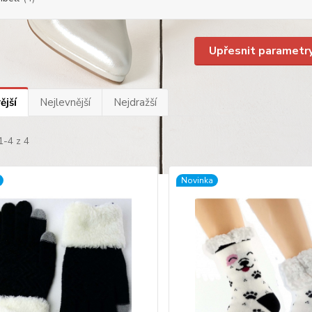
Upřesnit parametr
ější
Nejlevnější
Nejdražší
1-4 z 4
Novinka