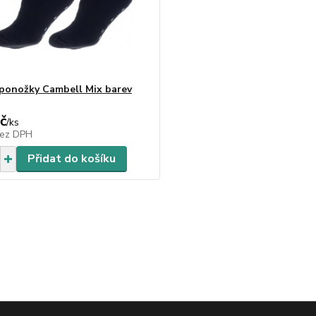
ponožky Cambell Mix barev
č
/
ks
ez DPH
Přidat do košíku