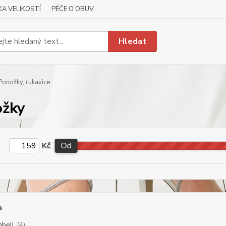
A VELIKOSTÍ
PÉČE O OBUV
Hledat
onožky, rukavice
ožky
Kč
Od
a
bell
(4)