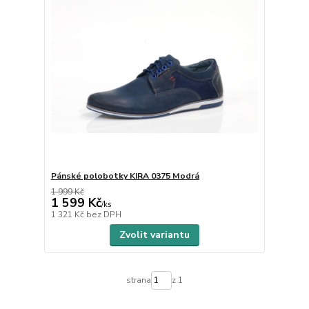
Pánské polobotky KIRA 0375 Modrá
1 999 Kč
1 599 Kč
/
ks
1 321 Kč
bez DPH
Zvolit variantu
strana
z 1