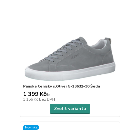
Pánské tenisky s.Oliver 5-13632-30 Šedá
1 399 Kč
/
ks
1 156 Kč
bez DPH
Zvolit variantu
Novinka