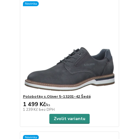
Novinka
Polobotky s.Oliver 5-13201-42 Šedá
1 499 Kč
/
ks
1 239 Kč
bez DPH
Zvolit variantu
Novinka