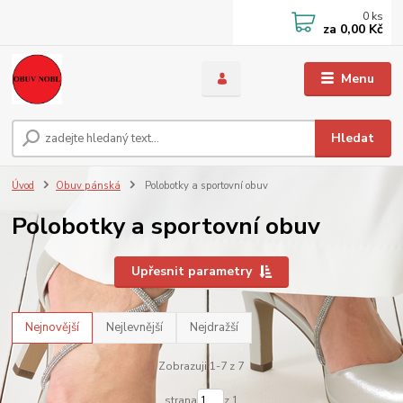
0
ks
za
0,00 Kč
Menu
Hledat
Úvod
Obuv pánská
Polobotky a sportovní obuv
Polobotky a sportovní obuv
Upřesnit parametry
Nejnovější
Nejlevnější
Nejdražší
Zobrazuji 1-7 z 7
strana
z 1