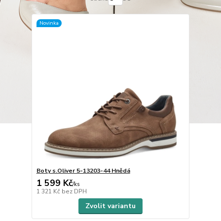
Novinka
Boty s.Oliver 5-13203-44 Hnědá
1 599 Kč
/
ks
1 321 Kč
bez DPH
Zvolit variantu