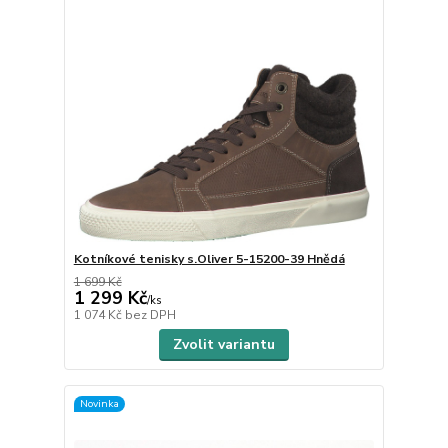
Kotníkové tenisky s.Oliver 5-15200-39 Hnědá
1 699 Kč
1 299 Kč
/
ks
1 074 Kč
bez DPH
Zvolit variantu
Novinka