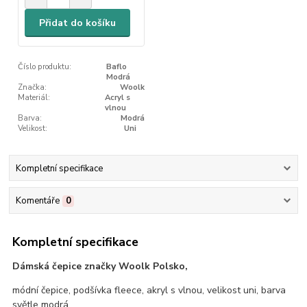
Přidat do košíku
Číslo produktu:
Baflo
Modrá
Značka:
Woolk
Materiál:
Acryl s
vlnou
Barva:
Modrá
Velikost:
Uni
Kompletní specifikace
Komentáře
0
Kompletní specifikace
Dámská čepice značky Woolk Polsko,
módní čepice, podšívka fleece, akryl s vlnou, velikost uni, barva
světle modrá