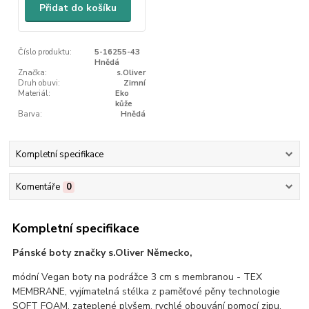
Přidat do košíku
Číslo produktu:
5-16255-43
Hnědá
Značka:
s.Oliver
Druh obuvi:
Zimní
Materiál:
Eko
kůže
Barva:
Hnědá
Kompletní specifikace
Komentáře
0
Kompletní specifikace
Pánské boty značky s.Oliver Německo,
módní Vegan boty na podrážce 3 cm s membranou - TEX
MEMBRANE, vyjímatelná stélka z paměťové pěny technologie
SOFT FOAM, zateplené plyšem, rychlé obouvání pomocí zipu,