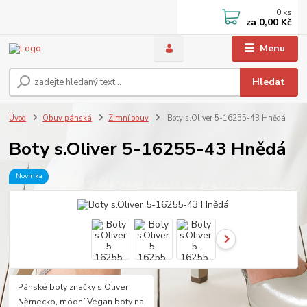
0
ks
za
0,00 Kč
Menu
Hledat
Úvod
Obuv pánská
Zimní obuv
Boty s.Oliver 5-16255-43 Hnědá
Boty s.Oliver 5-16255-43 Hnědá
Novinka
Pánské boty značky s.Oliver
Německo, módní Vegan boty na