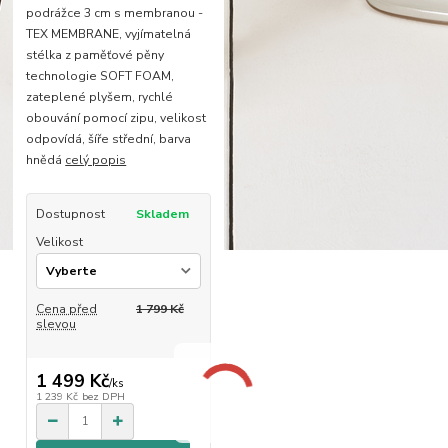
podrážce 3 cm s membranou -
TEX MEMBRANE, vyjímatelná
stélka z paměťové pěny
technologie SOFT FOAM,
zateplené plyšem, rychlé
obouvání pomocí zipu, velikost
odpovídá, šíře střední, barva
hnědá
celý popis
Dostupnost
Skladem
Velikost
Cena před
1 799 Kč
slevou
1 499 Kč
/
ks
1 239 Kč
bez DPH