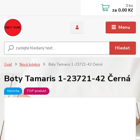
0
ks
za
0,00 Kč
Menu
Hledat
Úvod
Nová kolekce
Boty Tamaris 1-23721-42 Černá
Boty Tamaris 1-23721-42 Černá
Novinka
TOP produkt