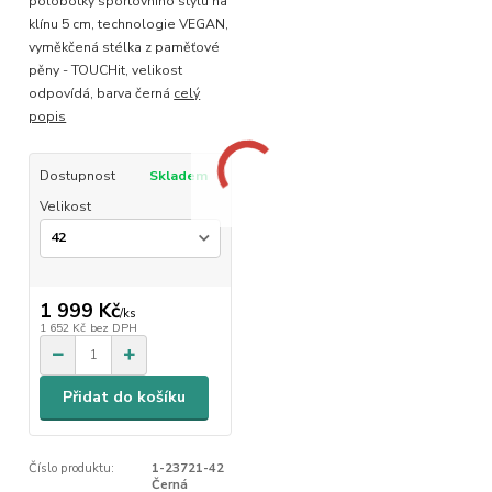
polobotky sportovního stylu na
klínu 5 cm, technologie VEGAN,
vyměkčená stélka z paměťové
pěny - TOUCHit, velikost
odpovídá, barva černá
celý
popis
Dostupnost
Skladem
Velikost
1 999 Kč
/
ks
1 652 Kč
bez DPH
Přidat do košíku
Číslo produktu:
1-23721-42
Černá