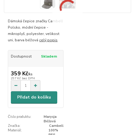
Dámská čepice značky Cambell
Polsko, módní čepice -
mikroplyš, polyester, velikost
uni, barva béžová
celý popis
Dostupnost
Skladem
359 Kč
/
ks
297 Kč
bez DPH
Přidat do košíku
Číslo produktu:
Marysja
Béžová
Značka:
Cambell
Materiál:
100%
PES