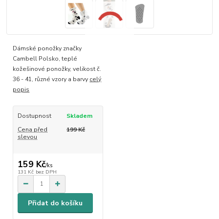
Dámské ponožky značky
Cambell Polsko, teplé
kožešinové ponožky, velikost č.
36 - 41, různé vzory a barvy
celý
popis
Dostupnost
Skladem
Cena před
199 Kč
slevou
159 Kč
/
ks
131 Kč
bez DPH
Přidat do košíku