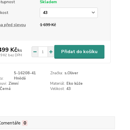
tupnost
Skladem
ikost
a před slevou
1 699 Kč
499 Kč
/
ks
Přidat do košíku
39 Kč
bez DPH
5-16208-41
Značka:
s.Oliver
u:
Hnědá
uvi:
Zimní
Materiál:
Eko kůže
Černá
Velikost:
43
Komentáře
0