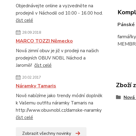
Objednávejte online a vyzvedněte na
Komple
prodejně v Náchodě od 10.00 - 16.00 hod.
číst celé
Pánské 
28.09.2018
farmářky
MARCO TOZZI Německo
MEMBRANE
Nová zimní obuv je již v prodeji na našich
prodejních OBUV NOBL Náchod a
Jaroměř
číst celé
20.02.2017
Zboží 
Náramky Tamaris
Nově nabízíme jako trendy módní doplněk
Nová 
k Vašemu outfitu náramky Tamaris na
http://www.obuvnobl.cz/damske-naramky
číst celé
Zobrazit všechny novinky