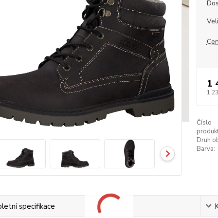
Dos
Vel
Cen
1 
1 2
Číslo
produkt
Druh ob
Barva:
etní specifikace