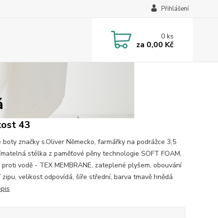
Přihlášení
0
ks
za
0,00 Kč
á
kost 43
 boty značky s.Oliver Německo, farmářky na podrážce 3,5
jímatelná stélka z paměťové pěny technologie SOFT FOAM,
 proti vodě - TEX MEMBRANE, zateplené plyšem, obouvání
 zipu, velikost odpovídá, šíře střední, barva tmavě hnědá
opis