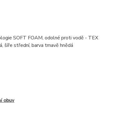
nologie SOFT FOAM, odolné proti vodě - TEX
 šíře střední, barva tmavě hnědá
í obuv