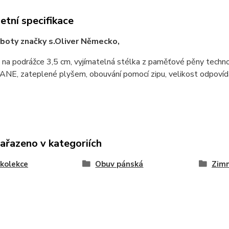
tní specifikace
boty značky s.Oliver Německo,
 na podrážce 3,5 cm, vyjímatelná stélka z paměťové pěny tech
, zateplené plyšem, obouvání pomocí zipu, velikost odpovídá,
zařazeno v kategoriích
kolekce
Obuv pánská
Zimn