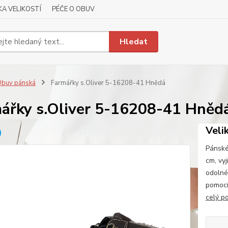
A VELIKOSTÍ
PÉČE O OBUV
Hledat
buv pánská
Farmářky s.Oliver 5-16208-41 Hnědá
ářky s.Oliver 5-16208-41 Hněd
Veli
Pánské
cm, vy
odolné
pomocí
celý p