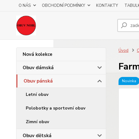
O NÁS
OBCHODNÍ PODMÍNKY
KONTAKTY
TABULK
Úvod
O
Nová kolekce
Farm
Obuv dámská
Obuv pánská
Novinka
Letní obuv
Polobotky a sportovní obuv
Zimní obuv
Obuv dětská