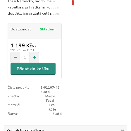
Tozzi Německo, módní malá
kabelka s přihrádkami, kovové
doplňky, barva zlatá
celý popis
Dostupnost
Skladem
1 199 Kč
/
ks
991 Kč
bez DPH
Přidat do košíku
Číslo produktu:
2-61107-43
Zlatá
Značka:
Marco
Tozzi
Materiál:
Eko
kůže
Barva:
Zlatá
Kompletní specifikace