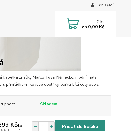
Přihlášení
0
ks
za
0,00 Kč
á
á
 kabelka značky Marco Tozzi Německo, módní malá
a s přihrádkami, kovové doplňky, barva bílá
celý popis
tupnost
Skladem
299 Kč
/
ks
Přidat do košíku
74 Kč
bez DPH