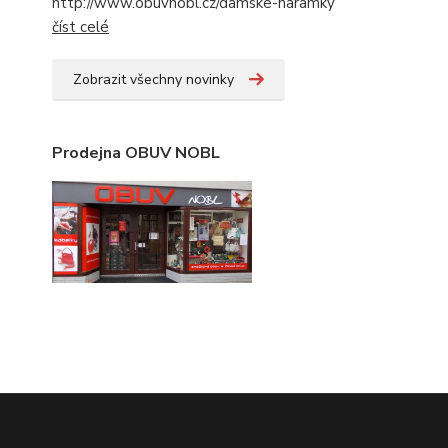
http://www.obuvnobl.cz/damske-naramky
číst celé
Zobrazit všechny novinky
Prodejna OBUV NOBL