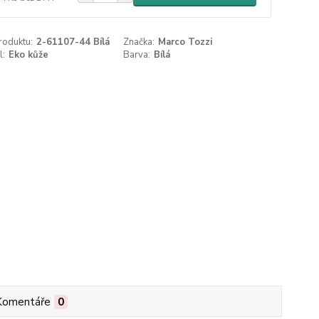
roduktu:
2-61107-44 Bílá
Značka:
Marco Tozzi
l:
Eko kůže
Barva:
Bílá
Komentáře
0