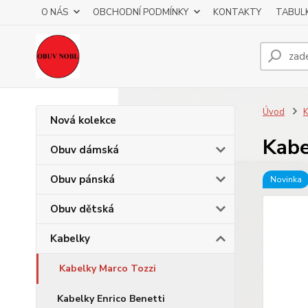
O NÁS
OBCHODNÍ PODMÍNKY
KONTAKTY
TABULK
Úvod
K
Nová kolekce
Kabe
Obuv dámská
Obuv pánská
Novinka
Obuv dětská
Kabelky
Kabelky Marco Tozzi
Kabelky Enrico Benetti