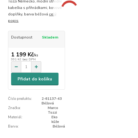
Tozzi Německo, módní střední
kabelka s přihrádkami, kovové
doplňky, barva béžová
celý
popis
Dostupnost
Skladem
1 199 Kč
/
ks
991 Kč
bez DPH
Přidat do košíku
Číslo produktu:
2-61137-43
Béžová
Značka:
Marco
Tozzi
Materiál:
Eko
kůže
Barva:
Béžová