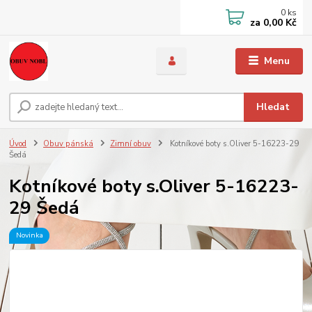
0
ks
za
0,00 Kč
Menu
Hledat
Úvod
Obuv pánská
Zimní obuv
Kotníkové boty s.Oliver 5-16223-29
Šedá
Kotníkové boty s.Oliver 5-16223-
29 Šedá
Novinka