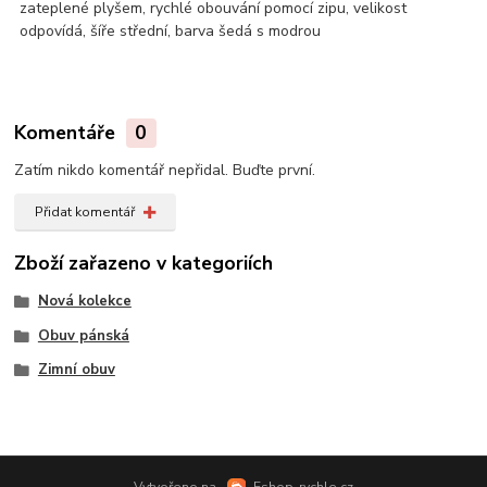
zateplené plyšem, rychlé obouvání pomocí zipu, velikost
odpovídá, šíře střední, barva šedá s modrou
Komentáře
0
Zatím nikdo komentář nepřidal. Buďte první.
Přidat komentář
Zboží zařazeno v kategoriích
Nová kolekce
Obuv pánská
Zimní obuv
Vytvořeno na
Eshop-rychle.cz