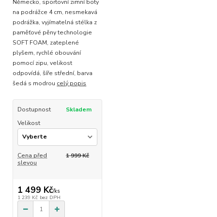
Německo, sportovní zimní boty
na podrážce 4 cm, nesmekavá
podrážka, vyjímatelná stélka z
paměťové pěny technologie
SOFT FOAM, zateplené
plyšem, rychlé obouvání
pomocí zipu, velikost
odpovídá, šíře střední, barva
šedá s modrou
celý popis
Dostupnost
Skladem
Velikost
Cena před
1 999 Kč
slevou
1 499 Kč
/
ks
1 239 Kč
bez DPH