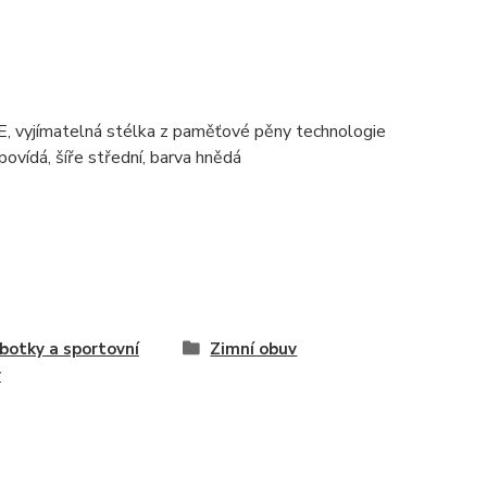
 vyjímatelná stélka z paměťové pěny technologie
vídá, šíře střední, barva hnědá
botky a sportovní
Zimní obuv
v