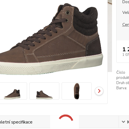
Dos
Vel
Cen
1 
1 0
Číslo
produkt
Druh ob
Barva:
etní specifikace