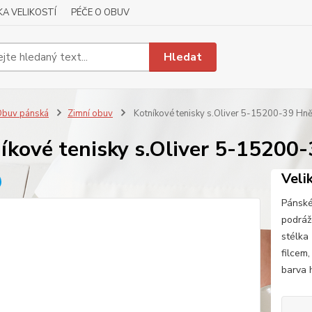
A VELIKOSTÍ
PÉČE O OBUV
Hledat
buv pánská
Zimní obuv
Kotníkové tenisky s.Oliver 5-15200-39 Hn
íkové tenisky s.Oliver 5-15200
Veli
Pánské
podráž
stélka
filcem,
barva