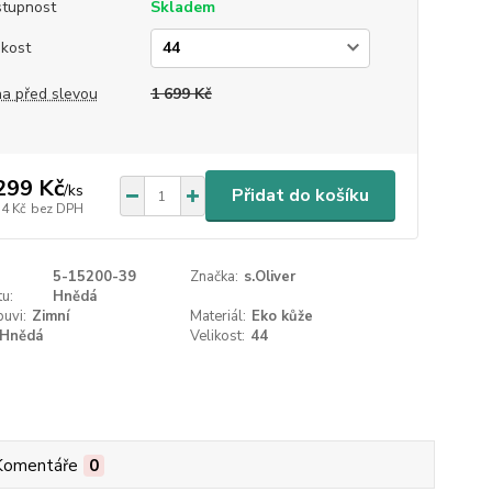
tupnost
Skladem
ikost
a před slevou
1 699 Kč
299 Kč
/
ks
Přidat do košíku
74 Kč
bez DPH
5-15200-39
Značka:
s.Oliver
u:
Hnědá
uvi:
Zimní
Materiál:
Eko kůže
Hnědá
Velikost:
44
Komentáře
0