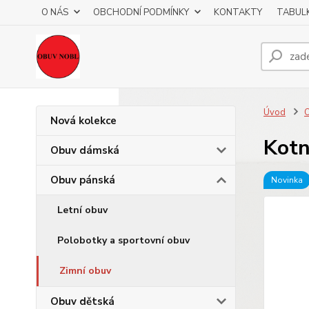
O NÁS
OBCHODNÍ PODMÍNKY
KONTAKTY
TABULK
Úvod
O
Nová kolekce
Kotn
Obuv dámská
Obuv pánská
Novinka
Letní obuv
Polobotky a sportovní obuv
Zimní obuv
Obuv dětská