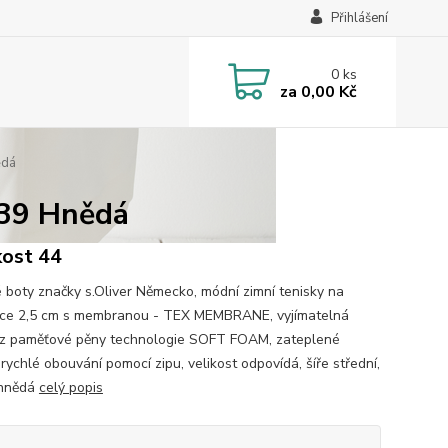
Přihlášení
0
ks
za
0,00 Kč
ědá
-39 Hnědá
kost 44
 boty značky s.Oliver Německo, módní zimní tenisky na
ce 2,5 cm s membranou - TEX MEMBRANE, vyjímatelná
 z paměťové pěny technologie SOFT FOAM, zateplené
 rychlé obouvání pomocí zipu, velikost odpovídá, šíře střední,
 hnědá
celý popis