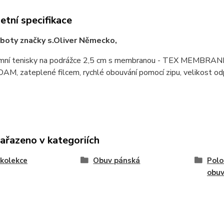
tní specifikace
boty značky s.Oliver Německo,
imní tenisky na podrážce 2,5 cm s membranou - TEX MEMBRANE,
M, zateplené filcem, rychlé obouvání pomocí zipu, velikost odpo
zařazeno v kategoriích
kolekce
Obuv pánská
Polo
obu