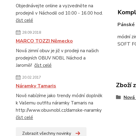
Objednávejte online a vyzvedněte na
Komple
prodejně v Náchodě od 10.00 - 16.00 hod.
číst celé
Pánské 
28.09.2018
módní z
MARCO TOZZI Německo
SOFT FOA
Nová zimní obuv je již v prodeji na našich
prodejních OBUV NOBL Náchod a
Jaroměř
číst celé
20.02.2017
Zboží 
Náramky Tamaris
Nově nabízíme jako trendy módní doplněk
Nová 
k Vašemu outfitu náramky Tamaris na
http://www.obuvnobl.cz/damske-naramky
číst celé
Zobrazit všechny novinky