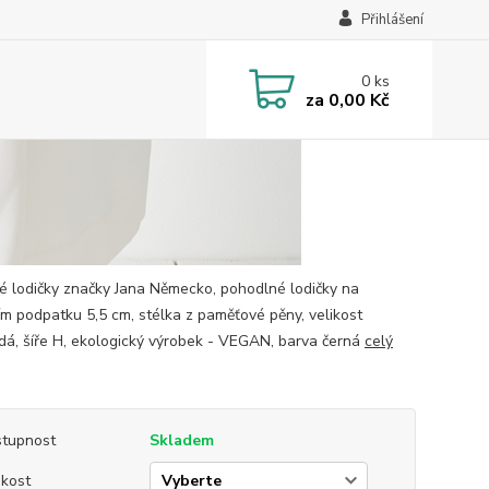
Přihlášení
0
ks
za
0,00 Kč
 lodičky značky Jana Německo, pohodlné lodičky na
ím podpatku 5,5 cm, stélka z paměťové pěny, velikost
dá, šíře H, ekologický výrobek - VEGAN, barva černá
celý
tupnost
Skladem
ikost