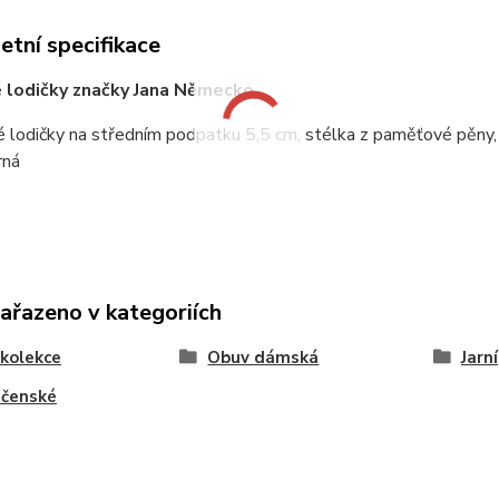
tní specifikace
lodičky značky Jana Německo,
 lodičky na středním podpatku 5,5 cm, stélka z paměťové pěny, 
rná
zařazeno v kategoriích
kolekce
Obuv dámská
Jarní
ečenské