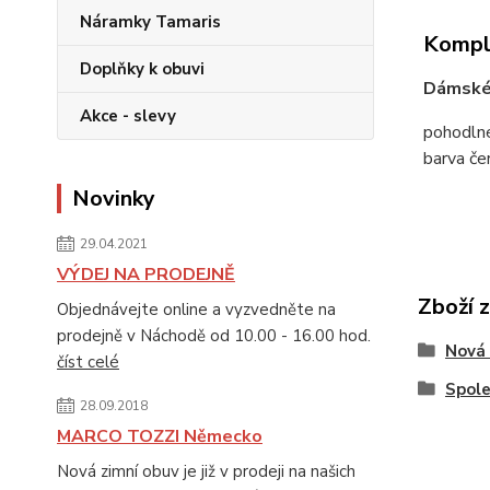
Náramky Tamaris
Komple
Doplňky k obuvi
Dámské 
Akce - slevy
pohodlné
barva če
Novinky
29.04.2021
VÝDEJ NA PRODEJNĚ
Zboží 
Objednávejte online a vyzvedněte na
prodejně v Náchodě od 10.00 - 16.00 hod.
Nová 
číst celé
Spol
28.09.2018
MARCO TOZZI Německo
Nová zimní obuv je již v prodeji na našich