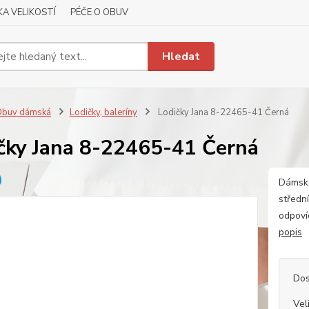
A VELIKOSTÍ
PÉČE O OBUV
Hledat
Obuv dámská
Lodičky, baleríny
Lodičky Jana 8-22465-41 Černá
čky Jana 8-22465-41 Černá
Dámské
středn
odpoví
popis
Dos
Vel