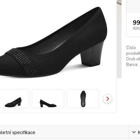
99
826
Číslo
produkt
Druh ob
Barva:
etní specifikace