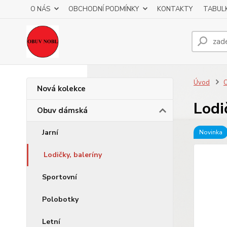
O NÁS
OBCHODNÍ PODMÍNKY
KONTAKTY
TABULK
Úvod
Nová kolekce
Lodi
Obuv dámská
Jarní
Novinka
Lodičky, baleríny
Sportovní
Polobotky
Letní