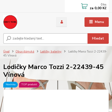
0
ks
za
0,00 Kč
Menu
Hledat
Úvod
Obuv dámská
Lodičky, baleríny
Lodičky Marco Tozzi 2-22439-
45 Vínová
Lodičky Marco Tozzi 2-22439-45
Vínová
Novinka
TOP produkt