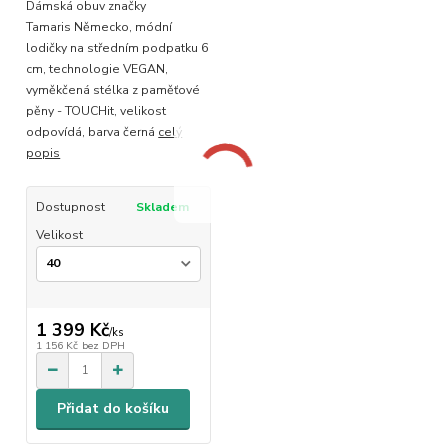
Dámská obuv značky
Tamaris Německo, módní
lodičky na středním podpatku 6
cm, technologie VEGAN,
vyměkčená stélka z paměťové
pěny - TOUCHit, velikost
odpovídá, barva černá
celý
popis
Dostupnost
Skladem
Velikost
1 399 Kč
/
ks
1 156 Kč
bez DPH
Přidat do košíku