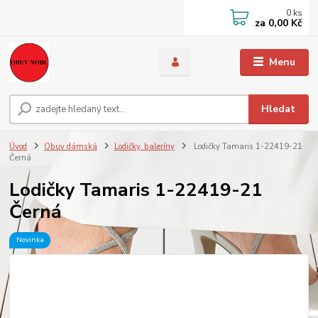
0
ks
za
0,00 Kč
Menu
Hledat
Úvod
Obuv dámská
Lodičky, baleríny
Lodičky Tamaris 1-22419-21
Černá
Lodičky Tamaris 1-22419-21
Černá
Novinka