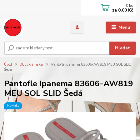
0
ks
za
0,00 Kč
Menu
Hledat
Úvod
Obuv dámská
Pantofle Ipanema 83606-AW819 MEU SOL SLID
Šedá
Pantofle Ipanema 83606-AW819
MEU SOL SLID Šedá
Novinka