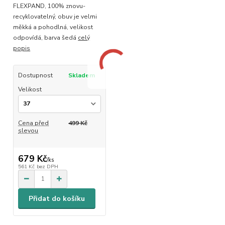
FLEXPAND, 100% znovu-
recyklovatelný, obuv je velmi
měkká a pohodlná, velikost
odpovídá, barva šedá
celý
popis
Dostupnost
Skladem
Velikost
Cena před
499 Kč
slevou
679 Kč
/
ks
561 Kč
bez DPH
Přidat do košíku