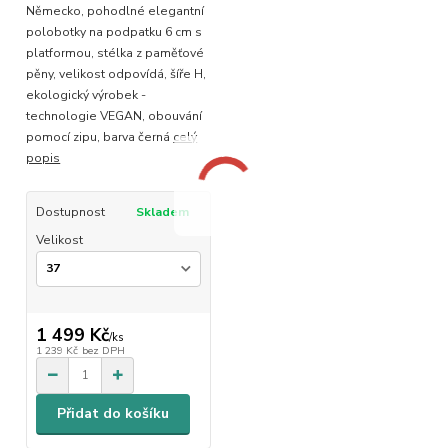
Německo, pohodlné elegantní
polobotky na podpatku 6 cm s
platformou, stélka z paměťové
pěny, velikost odpovídá, šíře H,
ekologický výrobek -
technologie VEGAN, obouvání
pomocí zipu, barva černá
celý
popis
Dostupnost
Skladem
Velikost
1 499 Kč
/
ks
1 239 Kč
bez DPH
Přidat do košíku