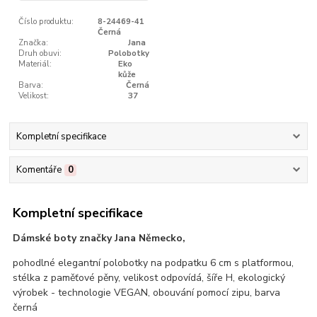
Číslo produktu:
8-24469-41
Černá
Značka:
Jana
Druh obuvi:
Polobotky
Materiál:
Eko
kůže
Barva:
Černá
Velikost:
37
Kompletní specifikace
Komentáře
0
Kompletní specifikace
Dámské boty značky Jana Německo,
pohodlné elegantní polobotky na podpatku 6 cm s platformou,
stélka z paměťové pěny, velikost odpovídá, šíře H, ekologický
výrobek - technologie VEGAN, obouvání pomocí zipu, barva
černá