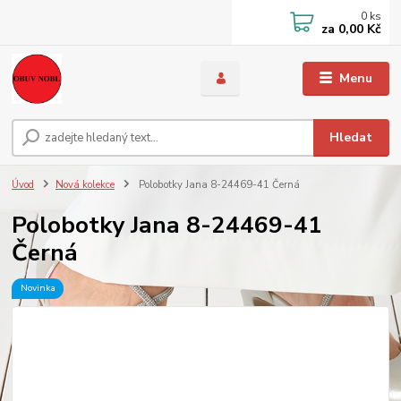
0
ks
za
0,00 Kč
Menu
Hledat
Úvod
Nová kolekce
Polobotky Jana 8-24469-41 Černá
Polobotky Jana 8-24469-41
Černá
Novinka