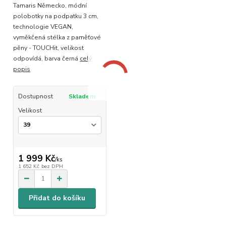
Tamaris Německo, módní
polobotky na podpatku 3 cm,
technologie VEGAN,
vyměkčená stélka z paměťové
pěny - TOUCHit, velikost
odpovídá, barva černá
celý
popis
Dostupnost
Skladem
Velikost
1 999 Kč
/
ks
1 652 Kč
bez DPH
Přidat do košíku