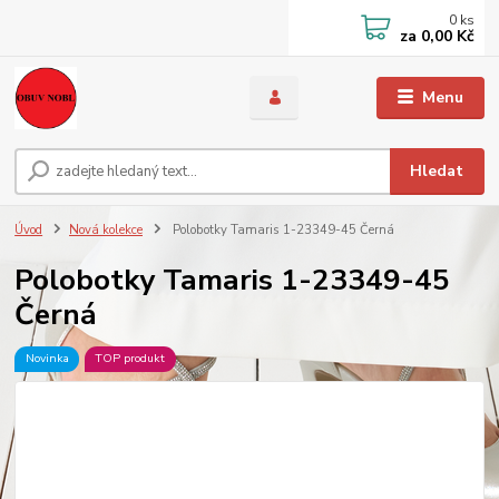
0
ks
za
0,00 Kč
Menu
Hledat
Úvod
Nová kolekce
Polobotky Tamaris 1-23349-45 Černá
Polobotky Tamaris 1-23349-45
Černá
Novinka
TOP produkt