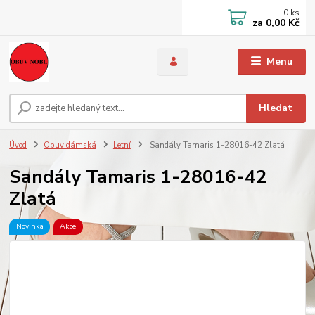
0
ks
za
0,00 Kč
Menu
Hledat
Úvod
Obuv dámská
Letní
Sandály Tamaris 1-28016-42 Zlatá
Sandály Tamaris 1-28016-42
Zlatá
Novinka
Akce