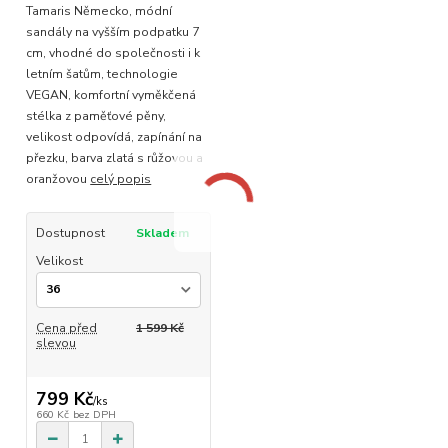
Tamaris Německo, módní
sandály na vyšším podpatku 7
cm, vhodné do společnosti i k
letním šatům, technologie
VEGAN, komfortní vyměkčená
stélka z paměťové pěny,
velikost odpovídá, zapínání na
přezku, barva zlatá s růžovou a
oranžovou
celý popis
Dostupnost
Skladem
Velikost
Cena před
1 599 Kč
slevou
799 Kč
/
ks
660 Kč
bez DPH