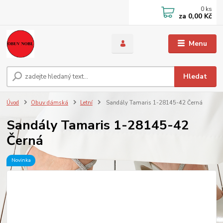
0
ks
za
0,00 Kč
Menu
Hledat
Úvod
Obuv dámská
Letní
Sandály Tamaris 1-28145-42 Černá
Sandály Tamaris 1-28145-42
Černá
Novinka