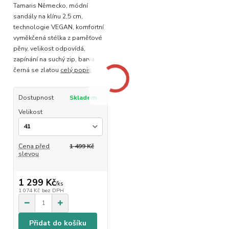
Tamaris Německo, módní
sandály na klínu 2,5 cm,
technologie VEGAN, komfortní
vyměkčená stélka z paměťové
pěny, velikost odpovídá,
zapínání na suchý zip, barva
černá se zlatou
celý popis
Dostupnost
Skladem
Velikost
Cena před
1 499 Kč
slevou
1 299 Kč
/
ks
1 074 Kč
bez DPH
Přidat do košíku