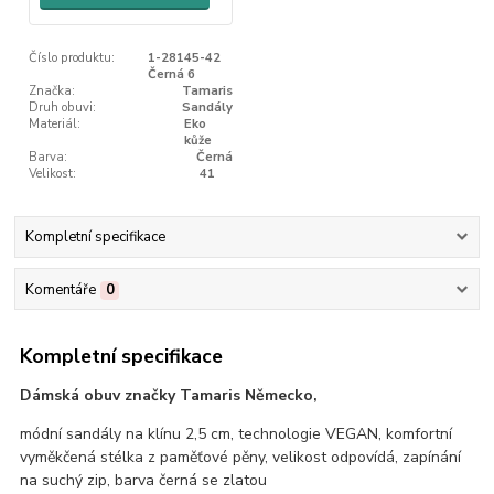
Číslo produktu:
1-28145-42
Černá 6
Značka:
Tamaris
Druh obuvi:
Sandály
Materiál:
Eko
kůže
Barva:
Černá
Velikost:
41
Kompletní specifikace
Komentáře
0
Kompletní specifikace
Dámská obuv značky Tamaris Německo,
módní sandály na klínu 2,5 cm, technologie VEGAN, komfortní
vyměkčená stélka z paměťové pěny, velikost odpovídá, zapínání
na suchý zip, barva černá se zlatou