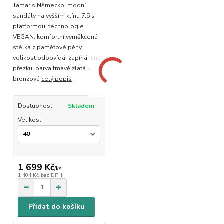
Tamaris Německo, módní
sandály na vyšším klínu 7,5 s
platformou, technologie
VEGAN, komfortní vyměkčená
stélka z paměťové pěny,
velikost odpovídá, zapínání na
přezku, barva tmavě zlatá -
bronzová
celý popis
Dostupnost
Skladem
Velikost
1 699 Kč
/
ks
1 404 Kč
bez DPH
Přidat do košíku