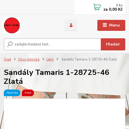
0
ks
za
0,00 Kč
Menu
Hledat
Úvod
Obuv dámská
Letní
Sandály Tamaris 1-28725-46 Zlatá
Sandály Tamaris 1-28725-46
Zlatá
Novinka
Akce