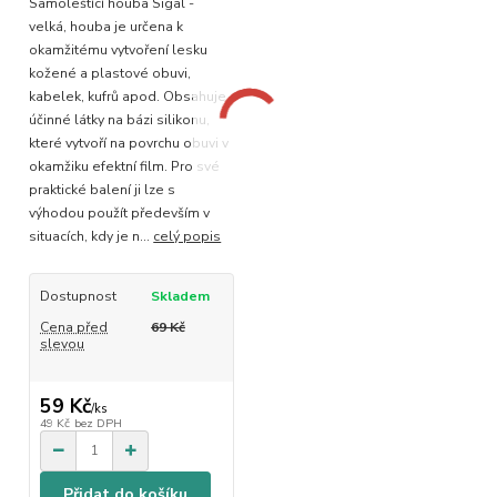
Samoleštící houba Sigal -
velká, houba je určena k
okamžitému vytvoření lesku
kožené a plastové obuvi,
kabelek, kufrů apod. Obsahuje
účinné látky na bázi silikonu,
které vytvoří na povrchu obuvi v
okamžiku efektní film. Pro své
praktické balení ji lze s
výhodou použít především v
situacích, kdy je n...
celý popis
Dostupnost
Skladem
Cena před
69 Kč
slevou
59 Kč
/
ks
49 Kč
bez DPH
Přidat do košíku