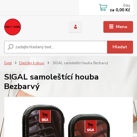
0
ks
za
0,00 Kč
Menu
Hledat
Úvod
Doplňky k obuvi
SIGAL samoleštící houba Bezbarvý
SIGAL samoleštící houba
Bezbarvý