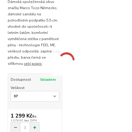
Dámská společenská obuv
značky Marco Tozzi Německo,
dámské sandály na
pohodlném podpatku 5,5 cm,
vhodné do společnosti i k
letním šatům, komfortní
vyměkčená stélka z paměťové
pěny - technologie FEEL ME,
velikost odpovídá, zapínání na
přezku, barva černá se
stříbrnou
celý popis
Dostupnost
Skladem
Velikost
1 299 Kč
/
ks
1 074 Kč
bez DPH