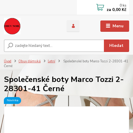
0
ks
za
0,00 Kč
Menu
Hledat
Úvod
Obuv dámská
Letní
Společenské boty Marco Tozzi 2-28301-41
Černé
Společenské boty Marco Tozzi 2-
28301-41 Černé
Novinka