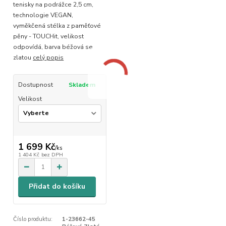
tenisky na podrážce 2,5 cm,
technologie VEGAN,
vyměkčená stélka z paměťové
pěny - TOUCHit, velikost
odpovídá, barva béžová se
zlatou
celý popis
Dostupnost
Skladem
Velikost
1 699 Kč
/
ks
1 404 Kč
bez DPH
Přidat do košíku
Číslo produktu:
1-23662-45