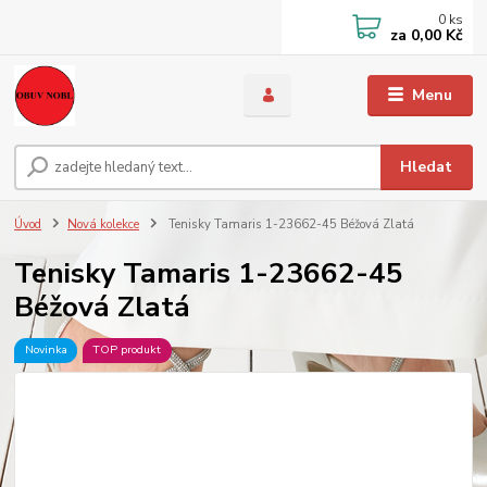
0
ks
za
0,00 Kč
Menu
Hledat
Úvod
Nová kolekce
Tenisky Tamaris 1-23662-45 Béžová Zlatá
Tenisky Tamaris 1-23662-45
Béžová Zlatá
Novinka
TOP produkt