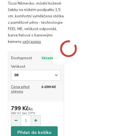
Tozzi Německo, módní kožené
žabky na nízkém podpatku 1,5
cm, komfortní vyměkčená stélka
z paměťové pěny - technologie
FEEL ME, velikost odpovídá,
barva fialová s barevnými
kameny
celý popis
Dostupnost
Skladem
Velikost
Cena před
1 299 Kč
slevou
799 Kč
/
ks
660 Kč
bez DPH
Přidat do košíku