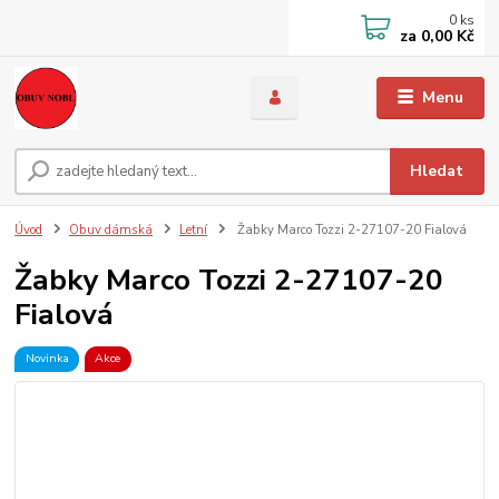
0
ks
za
0,00 Kč
Menu
Hledat
Úvod
Obuv dámská
Letní
Žabky Marco Tozzi 2-27107-20 Fialová
Žabky Marco Tozzi 2-27107-20
Fialová
Novinka
Akce