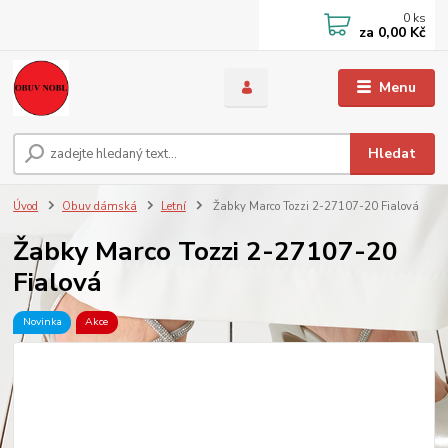
0
ks
za
0,00 Kč
Menu
Hledat
Úvod
Obuv dámská
Letní
Žabky Marco Tozzi 2-27107-20 Fialová
Žabky Marco Tozzi 2-27107-20
Fialová
Novinka
Akce