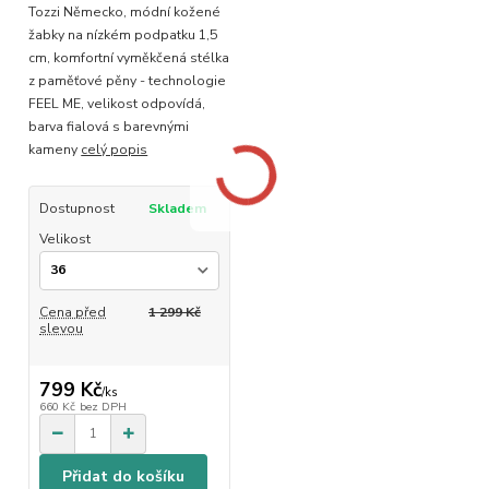
Tozzi Německo, módní kožené
žabky na nízkém podpatku 1,5
cm, komfortní vyměkčená stélka
z paměťové pěny - technologie
FEEL ME, velikost odpovídá,
barva fialová s barevnými
kameny
celý popis
Dostupnost
Skladem
Velikost
Cena před
1 299 Kč
slevou
799 Kč
/
ks
660 Kč
bez DPH
Přidat do košíku