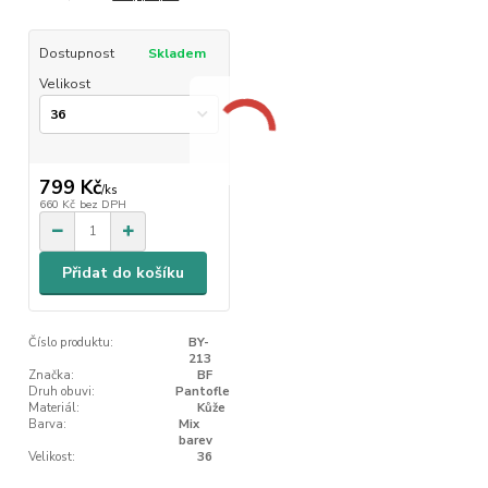
Dostupnost
Skladem
Velikost
799 Kč
/
ks
660 Kč
bez DPH
Přidat do košíku
Číslo produktu:
BY-
213
Značka:
BF
Druh obuvi:
Pantofle
Materiál:
Kůže
Barva:
Mix
barev
Velikost:
36