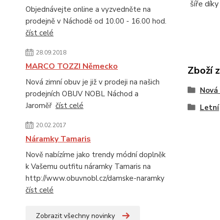
šíře dík
Objednávejte online a vyzvedněte na
prodejně v Náchodě od 10.00 - 16.00 hod.
číst celé
28.09.2018
MARCO TOZZI Německo
Zboží 
Nová zimní obuv je již v prodeji na našich
Nová 
prodejních OBUV NOBL Náchod a
Jaroměř
číst celé
Letní
20.02.2017
Náramky Tamaris
Nově nabízíme jako trendy módní doplněk
k Vašemu outfitu náramky Tamaris na
http://www.obuvnobl.cz/damske-naramky
číst celé
Zobrazit všechny novinky