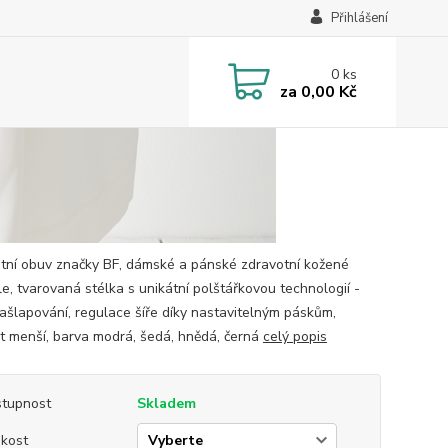
Přihlášení
0
ks
za
0,00 Kč
tní obuv značky BF, dámské a pánské zdravotní kožené
le, tvarovaná stélka s unikátní polštářkovou technologií -
našlapování, regulace šíře díky nastavitelným páskům,
st menší, barva modrá, šedá, hnědá, černá
celý popis
tupnost
Skladem
ikost