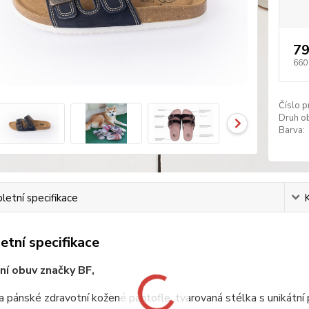
79
660
Číslo p
Druh ob
Barva:
etní specifikace
tní specifikace
ní obuv značky BF,
 pánské zdravotní kožené pantofle, tvarovaná stélka s unikátní 