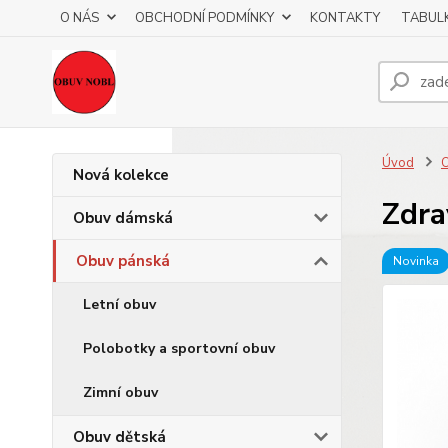
O NÁS
OBCHODNÍ PODMÍNKY
KONTAKTY
TABULK
Úvod
O
Nová kolekce
Zdra
Obuv dámská
Obuv pánská
Novinka
Letní obuv
Polobotky a sportovní obuv
Zimní obuv
Obuv dětská