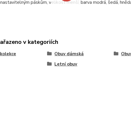
y nastavitelným páskům, velikost menší, barva modrá, šedá, hnědá
zařazeno v kategoriích
kolekce
Obuv dámská
Obu
Letní obuv