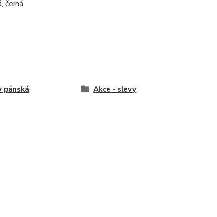
, černá
v pánská
Akce - slevy