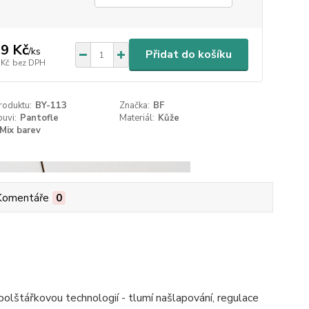
9 Kč
/
ks
Přidat do košíku
 Kč
bez DPH
roduktu:
BY-113
Značka:
BF
uvi:
Pantofle
Materiál:
Kůže
Mix barev
Komentáře
0
polštářkovou technologií - tlumí našlapování, regulace