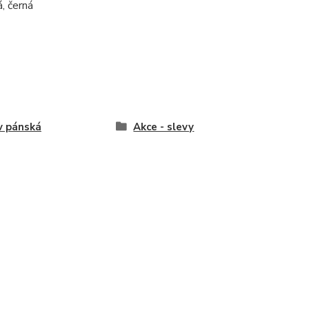
, černá
v pánská
Akce - slevy