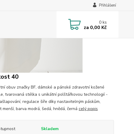
Přihlášení
0
ks
za
0,00 Kč
kost 40
tní obuv značky BF, dámské a pánské zdravotní kožené
le, tvarovaná stélka s unikátní polštářkovou technologií -
našlapování, regulace šíře díky nastavitelným páskům,
st menší, barva modrá, šedá, hnědá, černá
celý popis
tupnost
Skladem