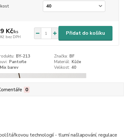
ikost
9 Kč
/
ks
Přidat do košíku
 Kč
bez DPH
roduktu:
BY-213
Značka:
BF
uvi:
Pantofle
Materiál:
Kůže
Mix barev
Velikost:
40
Komentáře
0
polštářkovou technologií - tlumí našlapování, regulace