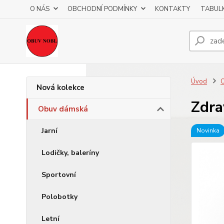
O NÁS
OBCHODNÍ PODMÍNKY
KONTAKTY
TABULK
Úvod
Nová kolekce
Zdra
Obuv dámská
Jarní
Novinka
Lodičky, baleríny
Sportovní
Polobotky
Letní