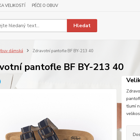
A VELIKOSTÍ
PÉČE O OBUV
Hledat
Obuv dámská
Zdravotní pantofle BF BY-213 40
votní pantofle BF BY-213 40
Veli
Zdravo
pantof
tlumí 
veliko
Dos