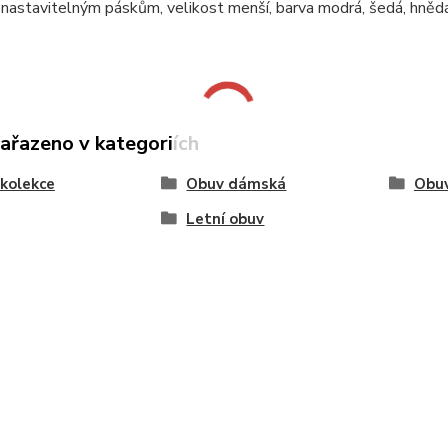
y nastavitelným páskům, velikost menší, barva modrá, šedá, hnědá
zařazeno v kategoriích
kolekce
Obuv dámská
Obu
Letní obuv