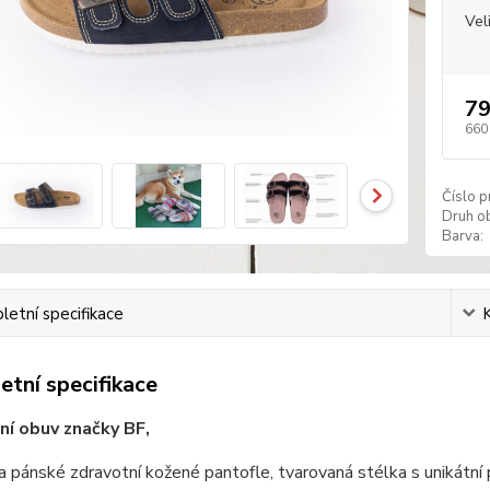
Vel
79
660
Číslo p
Druh ob
Barva:
etní specifikace
tní specifikace
ní obuv značky BF,
 pánské zdravotní kožené pantofle, tvarovaná stélka s unikátní 