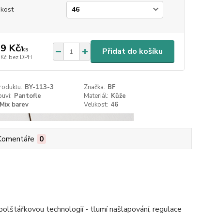
ikost
9 Kč
/
ks
Přidat do košíku
 Kč
bez DPH
roduktu:
BY-113-3
Značka:
BF
uvi:
Pantofle
Materiál:
Kůže
Mix barev
Velikost:
46
Komentáře
0
polštářkovou technologií - tlumí našlapování, regulace