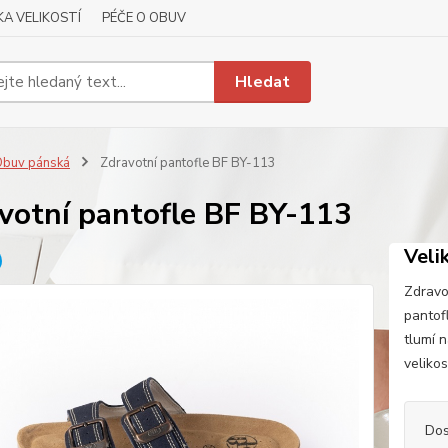
A VELIKOSTÍ
PÉČE O OBUV
Hledat
buv pánská
Zdravotní pantofle BF BY-113
votní pantofle BF BY-113
Veli
Zdravo
pantof
tlumí 
veliko
Dos