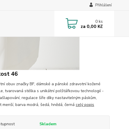
Přihlášení
0
ks
za
0,00 Kč
kost 46
tní obuv značky BF, dámské a pánské zdravotní kožené
le, tvarovaná stélka s unikátní polštářkovou technologií -
našlapování, regulace šíře díky nastavitelným páskům,
st menší, barva modrá, šedá, hnědá, černá
celý popis
tupnost
Skladem