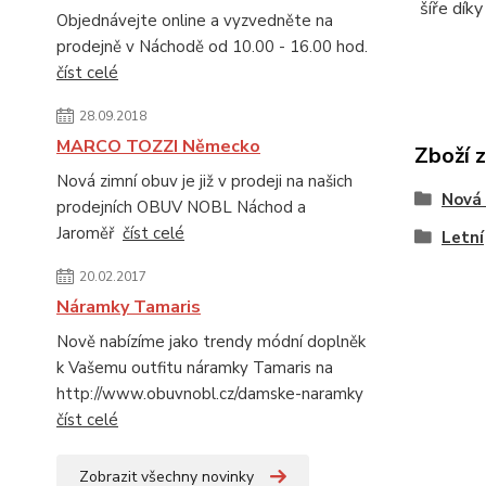
šíře dík
Objednávejte online a vyzvedněte na
prodejně v Náchodě od 10.00 - 16.00 hod.
číst celé
28.09.2018
MARCO TOZZI Německo
Zboží 
Nová zimní obuv je již v prodeji na našich
Nová 
prodejních OBUV NOBL Náchod a
Jaroměř
číst celé
Letní
20.02.2017
Náramky Tamaris
Nově nabízíme jako trendy módní doplněk
k Vašemu outfitu náramky Tamaris na
http://www.obuvnobl.cz/damske-naramky
číst celé
Zobrazit všechny novinky