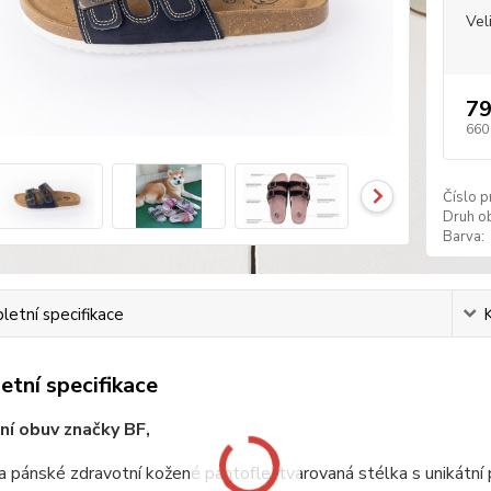
Vel
79
660
Číslo p
Druh ob
Barva:
etní specifikace
tní specifikace
ní obuv značky BF,
 pánské zdravotní kožené pantofle, tvarovaná stélka s unikátní 