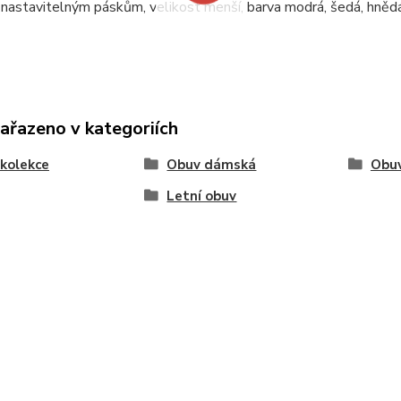
y nastavitelným páskům, velikost menší, barva modrá, šedá, hnědá
zařazeno v kategoriích
kolekce
Obuv dámská
Obu
Letní obuv