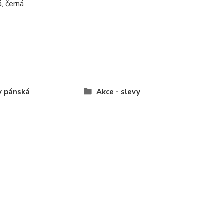
, černá
v pánská
Akce - slevy