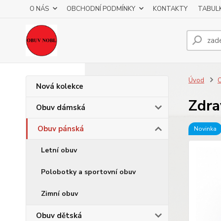
O NÁS
OBCHODNÍ PODMÍNKY
KONTAKTY
TABULK
Úvod
O
Nová kolekce
Zdra
Obuv dámská
Obuv pánská
Novinka
Letní obuv
Polobotky a sportovní obuv
Zimní obuv
Obuv dětská