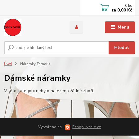
0
ks
za
0,00 Kč
Menu
Hledat
Úvod
Náramky Tamaris
Dámské náramky
V této kategorii nebylo nalezeno žádné zboží.
Vytvořeno na
Eshop-rychle.cz