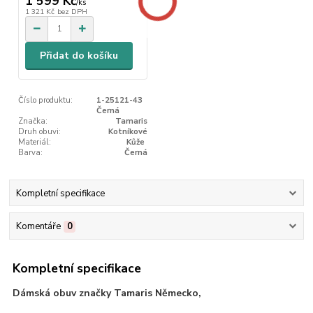
1 599 Kč
/
ks
1 321 Kč
bez DPH
Přidat do košíku
Číslo produktu:
1-25121-43
Černá
Značka:
Tamaris
Druh obuvi:
Kotníkové
Materiál:
Kůže
Barva:
Černá
Kompletní specifikace
Komentáře
0
Kompletní specifikace
Dámská obuv značky Tamaris Německo,