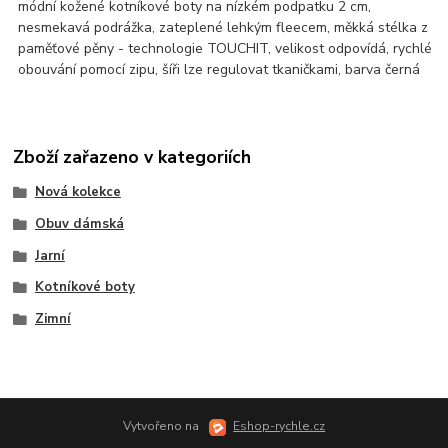
módní kožené kotníkové boty na nízkém podpatku 2 cm,
nesmekavá podrážka, zateplené lehkým fleecem, měkká stélka z
paměťové pěny - technologie TOUCHIT, velikost odpovídá, rychlé
obouvání pomocí zipu, šíři lze regulovat tkaničkami, barva černá
Zboží zařazeno v kategoriích
Nová kolekce
Obuv dámská
Jarní
Kotníkové boty
Zimní
Vytvořeno na
Eshop-rychle.cz