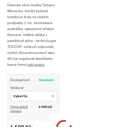
Dámská obuv značky Tamaris
Německo, módní kožené
kotníkové boty na nízkém
podpatku 2 cm, nesmekavá
podrážka, zateplené lehkým
fleecem, měkká stélka z
paměťové pěny - technologie
TOUCHIT, velikost odpovídá,
rychlé obouvání pomocí zipu,
šíři lze regulovat tkaničkami,
barva černá
celý popis
Dostupnost
Skladem
Velikost
Cena před
1 999 Kč
slevou