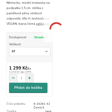
Německo, módní mokasíny na
podpatku 1,5 cm, stélka z
paměťové pěny, velikost
odpovídá, šíře H, technologie
VEGAN, barva černá
celý popis
Dostupnost
Skladem
Velikost
1 299 Kč
/
ks
1 074 Kč
bez DPH
Přidat do košíku
Číslo produktu:
8-24261-42
Černá 5
Značka:
Jana