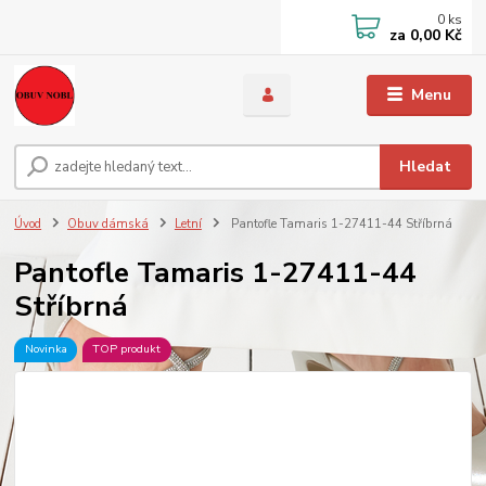
0
ks
za
0,00 Kč
Menu
Hledat
Úvod
Obuv dámská
Letní
Pantofle Tamaris 1-27411-44 Stříbrná
Pantofle Tamaris 1-27411-44
Stříbrná
Novinka
TOP produkt