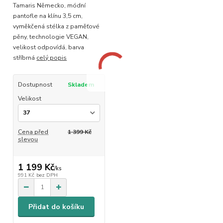
Tamaris Německo, módní
pantofle na klínu 3,5 cm,
vyměkčená stélka z paměťové
pěny, technologie VEGAN,
velikost odpovídá, barva
stříbrná
celý popis
Dostupnost
Skladem
Velikost
Cena před
1 399 Kč
slevou
1 199 Kč
/
ks
991 Kč
bez DPH
Přidat do košíku