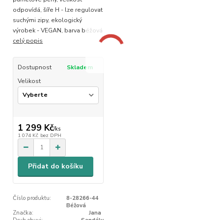
odpovídá, šíře H - lze regulovat
suchými zipy, ekologický
výrobek - VEGAN, barva béžová
celý popis
Dostupnost
Skladem
Velikost
1 299 Kč
/
ks
1 074 Kč
bez DPH
Přidat do košíku
Číslo produktu:
8-28266-44
Béžová
Značka:
Jana