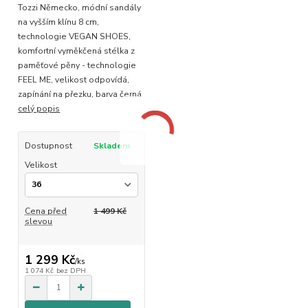
Tozzi Německo, módní sandály
na vyšším klínu 8 cm,
technologie VEGAN SHOES,
komfortní vyměkčená stélka z
paměťové pěny - technologie
FEEL ME, velikost odpovídá,
zapínání na přezku, barva černá
celý popis
Dostupnost
Skladem
Velikost
Cena před
1 499 Kč
slevou
1 299 Kč
/
ks
1 074 Kč
bez DPH