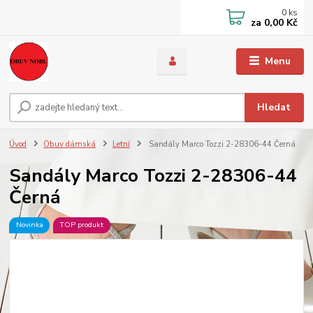
0
ks
za
0,00 Kč
Menu
Hledat
Úvod
Obuv dámská
Letní
Sandály Marco Tozzi 2-28306-44 Černá
Sandály Marco Tozzi 2-28306-44
Černá
Novinka
TOP produkt