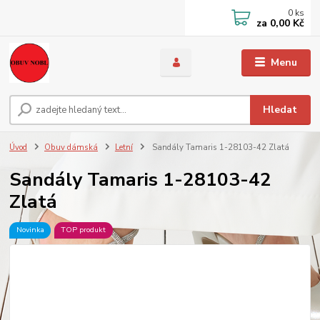
0
ks
za
0,00 Kč
Menu
Hledat
Úvod
Obuv dámská
Letní
Sandály Tamaris 1-28103-42 Zlatá
Sandály Tamaris 1-28103-42
Zlatá
Novinka
TOP produkt