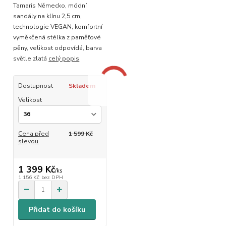
Tamaris Německo, módní
sandály na klínu 2,5 cm,
technologie VEGAN, komfortní
vyměkčená stélka z paměťové
pěny, velikost odpovídá, barva
světle zlatá
celý popis
Dostupnost
Skladem
Velikost
Cena před
1 599 Kč
slevou
1 399 Kč
/
ks
1 156 Kč
bez DPH
Přidat do košíku