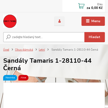
0
ks
za
0,00 Kč
Menu
Hledat
Úvod
Obuv dámská
Letní
Sandály Tamaris 1-28110-44 Černá
Sandály Tamaris 1-28110-44
Černá
Novinka
Akce