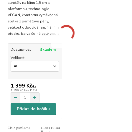
sandály na klínu 1,5 cm s
platformou, technologie
VEGAN, komfortní vyměkčená
stélka z paměťové pěny,
velikost odpovídá, zapínání na
přezku, barva černá
celý popis
Dostupnost
Skladem
Velikost
1 399 Kč
/
ks
1 156 Kč
bez DPH
Přidat do košíku
Číslo produktu:
1-28110-44