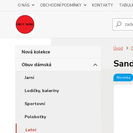
O NÁS
OBCHODNÍ PODMÍNKY
KONTAKTY
TABULK
Úvod
Nová kolekce
Sand
Obuv dámská
Jarní
Novinka
Lodičky, baleríny
Sportovní
Polobotky
Letní