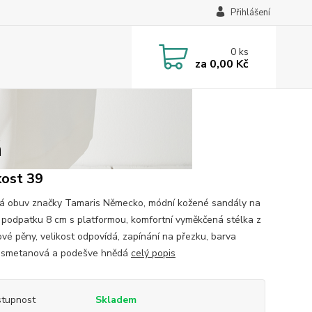
Přihlášení
0
ks
za
0,00 Kč
á
kost 39
 obuv značky Tamaris Německo, módní kožené sandály na
 podpatku 8 cm s platformou, komfortní vyměkčená stélka z
vé pěny, velikost odpovídá, zapínání na přezku, barva
 smetanová a podešve hnědá
celý popis
tupnost
Skladem