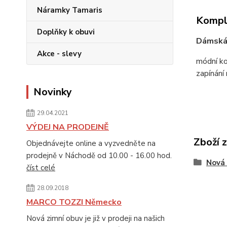
Náramky Tamaris
Komple
Doplňky k obuvi
Dámská 
Akce - slevy
módní ko
zapínání
Novinky
29.04.2021
VÝDEJ NA PRODEJNĚ
Zboží 
Objednávejte online a vyzvedněte na
prodejně v Náchodě od 10.00 - 16.00 hod.
Nová 
číst celé
28.09.2018
MARCO TOZZI Německo
Nová zimní obuv je již v prodeji na našich