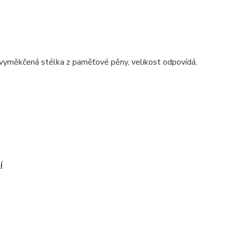
 vyměkčená stélka z paměťové pěny, velikost odpovídá,
í