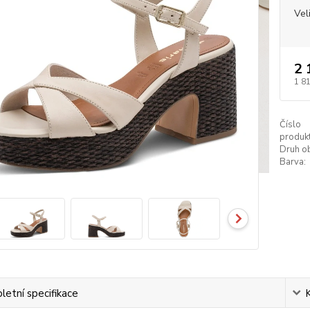
Vel
2 
1 8
Číslo
produkt
Druh ob
Barva:
etní specifikace