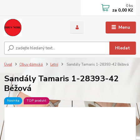
0
ks
za
0,00 Kč
Menu
Hledat
Úvod
Obuv dámská
Letní
Sandály Tamaris 1-28393-42 Béžová
Sandály Tamaris 1-28393-42
Béžová
Novinka
TOP produkt