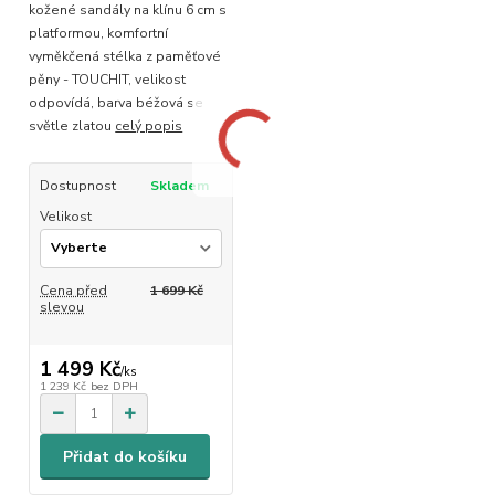
kožené sandály na klínu 6 cm s
platformou, komfortní
vyměkčená stélka z paměťové
pěny - TOUCHIT, velikost
odpovídá, barva béžová se
světle zlatou
celý popis
Dostupnost
Skladem
Velikost
Cena před
1 699 Kč
slevou
1 499 Kč
/
ks
1 239 Kč
bez DPH
Přidat do košíku