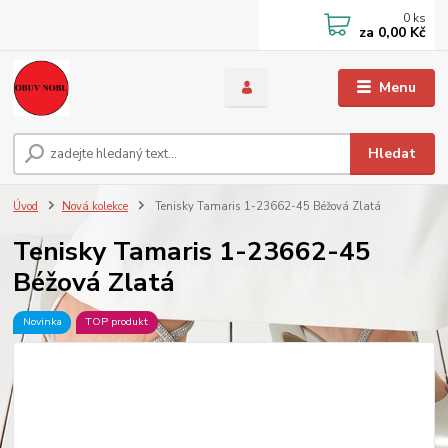
0
ks
za
0,00 Kč
Menu
Hledat
Úvod
Nová kolekce
Tenisky Tamaris 1-23662-45 Béžová Zlatá
Tenisky Tamaris 1-23662-45
Béžová Zlatá
Novinka
TOP produkt