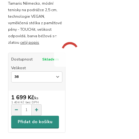
Tamaris Německo, módní
tenisky na podrážce 2,5 cm,
technologie VEGAN,
vyměkčená stélka z paměťové
pěny - TOUCHit, velikost
odpovídá, barva béžová se
zlatou
celý popis
Dostupnost
Skladem
Velikost
1 699 Kč
/
ks
1 404 Kč
bez DPH
Přidat do košíku