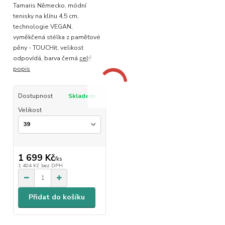
Tamaris Německo, módní
tenisky na klínu 4,5 cm,
technologie VEGAN,
vyměkčená stélka z paměťové
pěny - TOUCHit, velikost
odpovídá, barva černá
celý
popis
Dostupnost
Skladem
Velikost
1 699 Kč
/
ks
1 404 Kč
bez DPH
Přidat do košíku