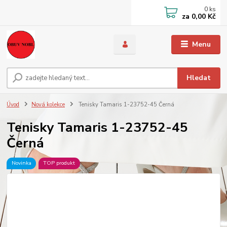
0
ks
za
0,00 Kč
Menu
Hledat
Úvod
Nová kolekce
Tenisky Tamaris 1-23752-45 Černá
Tenisky Tamaris 1-23752-45
Černá
Novinka
TOP produkt