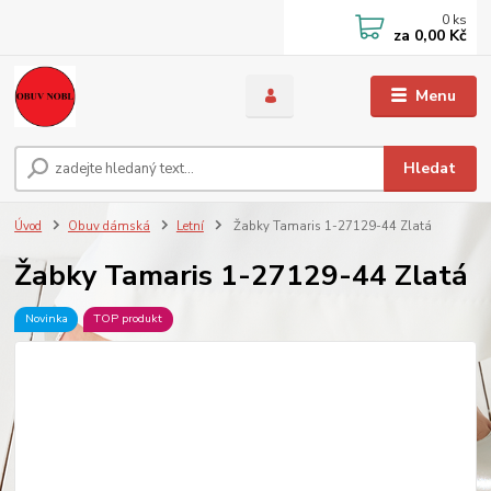
0
ks
za
0,00 Kč
Menu
Hledat
Úvod
Obuv dámská
Letní
Žabky Tamaris 1-27129-44 Zlatá
Žabky Tamaris 1-27129-44 Zlatá
Novinka
TOP produkt