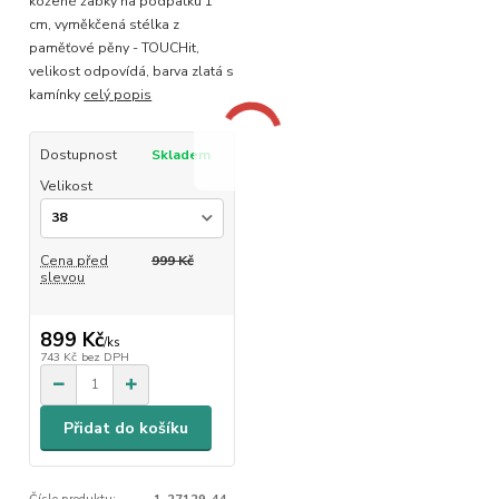
kožené žabky na podpatku 1
cm, vyměkčená stélka z
paměťové pěny - TOUCHit,
velikost odpovídá, barva zlatá s
kamínky
celý popis
Dostupnost
Skladem
Velikost
Cena před
999 Kč
slevou
899 Kč
/
ks
743 Kč
bez DPH
Přidat do košíku