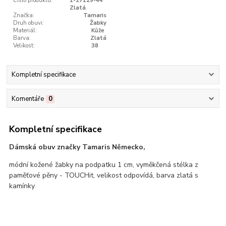
Číslo produktu:
1-27129-44
Zlatá
Značka:
Tamaris
Druh obuvi:
Žabky
Materiál:
Kůže
Barva:
Zlatá
Velikost:
38
Kompletní specifikace
Komentáře
0
Kompletní specifikace
Dámská obuv značky Tamaris Německo,
módní kožené žabky na podpatku 1 cm, vyměkčená stélka z
paměťové pěny - TOUCHit, velikost odpovídá, barva zlatá s
kamínky